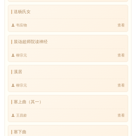
送杨氏女
韦应物
查看
晨诣超师院读禅经
柳宗元
查看
溪居
柳宗元
查看
塞上曲（其一）
王昌龄
查看
塞下曲