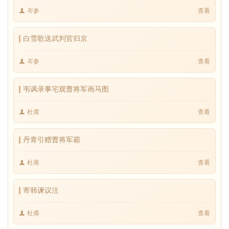
岑参
查看
白雪歌送武判官归京
岑参
查看
韦讽录事宅观曹将军画马图
杜甫
查看
丹青引赠曹将军霸
杜甫
查看
寄韩谏议注
杜甫
查看