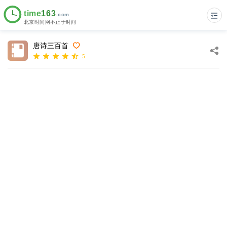
唐诗三百首
5