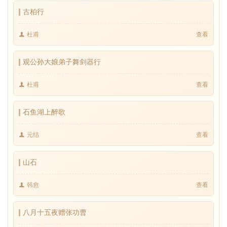
古柏行
杜甫
查看
观公孙大娘弟子舞剑器行
杜甫
查看
石鱼湖上醉歌
元结
查看
山石
韩愈
查看
八月十五夜赠张功曹