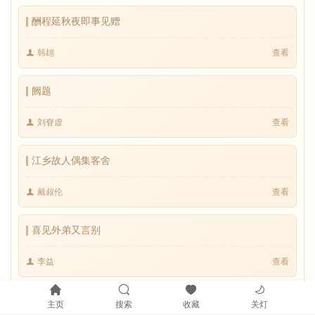
酬程延秋夜即事见赠
韩翃
查看
阙题
刘眘虚
查看
江乡故人偶集客舍
戴叔伦
查看
喜见外弟又言别
李益
查看
云阳馆与韩绅宿别
主页
搜索
收藏
关灯