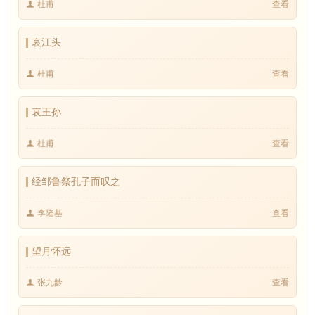
杜甫
查看
哀江头
杜甫
查看
哀王孙
杜甫
查看
经邹鲁祭孔子而叹之
李隆基
查看
望月怀远
张九龄
查看