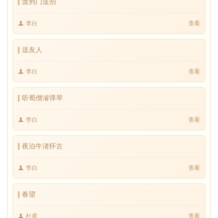
渡荆门送别
李白
查看
送友人
李白
查看
听蜀僧濬弹琴
李白
查看
夜泊牛渚怀古
李白
查看
春望
杜甫
查看