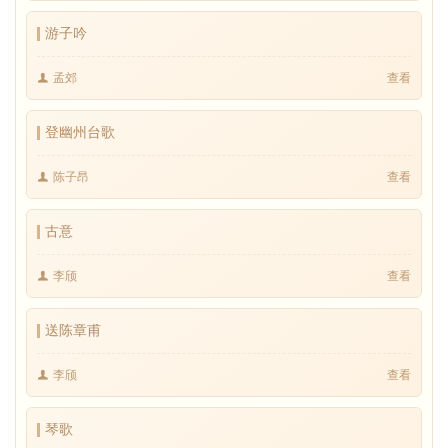
游子吟
孟郊
查看
登幽州台歌
陈子昂
查看
古意
李颀
查看
送陈章甫
李颀
查看
琴歌