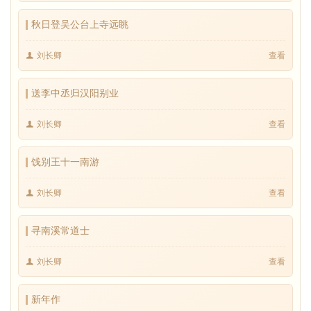
秋日登吴公台上寺远眺
刘长卿
查看
送李中丞归汉阳别业
刘长卿
查看
饯别王十一南游
刘长卿
查看
寻南溪常道士
刘长卿
查看
新年作