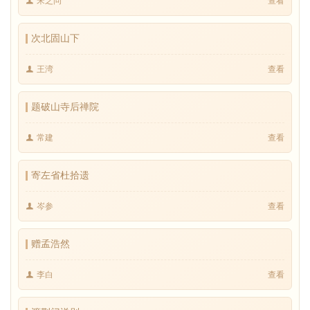
宋之问
查看
次北固山下
王湾
查看
题破山寺后禅院
常建
查看
寄左省杜拾遗
岑参
查看
赠孟浩然
李白
查看