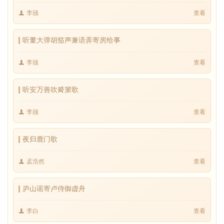
李颀
查看
听董大弹胡笳声兼语弄寄房给事
李颀
查看
听安万善吹觱篥歌
李颀
查看
夜归鹿门歌
孟浩然
查看
庐山谣寄卢侍御虚舟
李白
查看