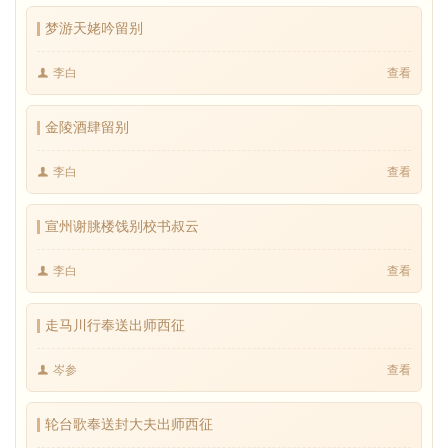
梦游天姥吟留别
李白
查看
金陵酒肆留别
李白
查看
宣州谢朓楼饯别校书叔云
李白
查看
走马川行奉送出师西征
岑参
查看
轮台歌奉送封大夫出师西征