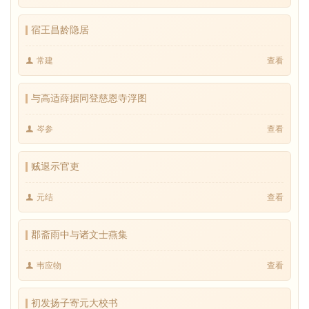
宿王昌龄隐居
常建
查看
与高适薛据同登慈恩寺浮图
岑参
查看
贼退示官吏
元结
查看
郡斋雨中与诸文士燕集
韦应物
查看
初发扬子寄元大校书