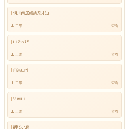
辋川闲居赠裴秀才迪
王维
查看
山居秋暝
王维
查看
归嵩山作
王维
查看
终南山
王维
查看
酬张少府