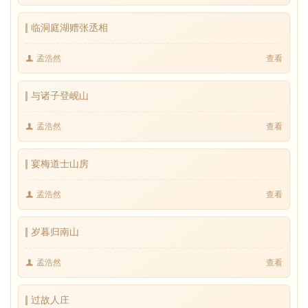
临洞庭湖赠张丞相
孟浩然
查看
与诸子登岘山
孟浩然
查看
宴梅道士山房
孟浩然
查看
岁暮归南山
孟浩然
查看
过故人庄