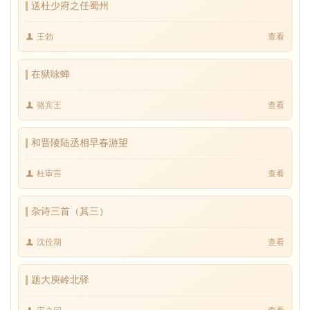
送杜少府之任蜀州
王勃
查看
在狱咏蝉
骆宾王
查看
和晋陵陆丞相早春游望
杜审言
查看
杂诗三首（其三）
沈佺期
查看
题大庾岭北驿