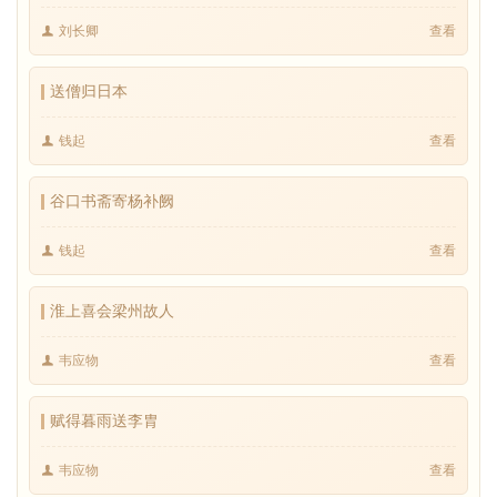
刘长卿
查看
送僧归日本
钱起
查看
谷口书斋寄杨补阙
钱起
查看
淮上喜会梁州故人
韦应物
查看
赋得暮雨送李胄
韦应物
查看