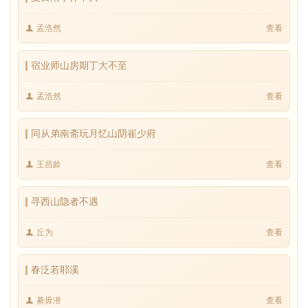
孟浩然
查看
宿业师山房期丁大不至
孟浩然
查看
同从弟南斋玩月忆山阴崔少府
王昌龄
查看
寻西山隐者不遇
丘为
查看
春泛若耶溪
綦毋潜
查看