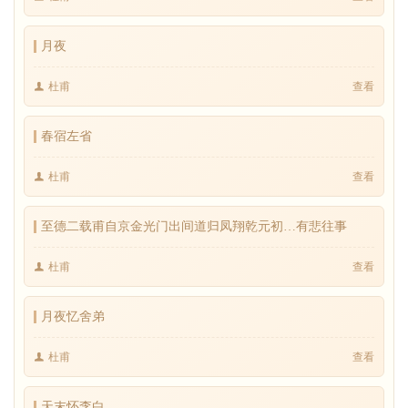
月夜
杜甫
查看
春宿左省
杜甫
查看
至德二载甫自京金光门出间道归凤翔乾元初…有悲往事
杜甫
查看
月夜忆舍弟
杜甫
查看
天末怀李白