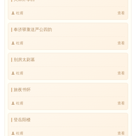
杜甫
查看
奉济驿重送严公四韵
杜甫
查看
别房太尉墓
杜甫
查看
旅夜书怀
杜甫
查看
登岳阳楼
杜甫
查看