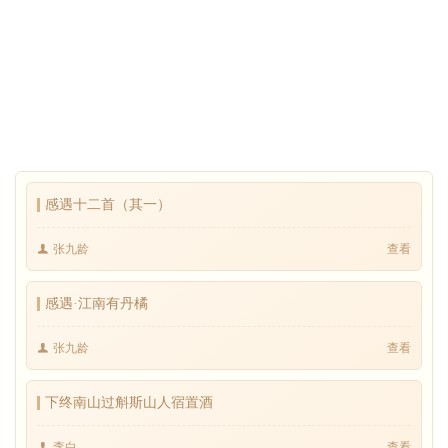
感遇十二首（其一）
张九龄
查看
感遇·江南有丹橘
张九龄
查看
下终南山过斛斯山人宿置酒
李白
查看