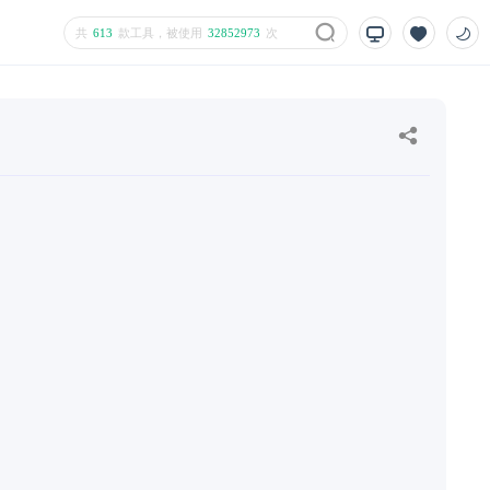
共
613
款工具，被使用
32852973
次