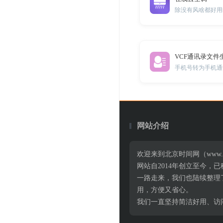
除没有风啥都好用
VCF通讯录文件
手机号转为手机通
网站介绍
欢迎来到北京时间网（www.
网站自2014年创立至今
一路走来，我们也陆续整理
用，方便又省心。
我们一直坚持简洁好用、访