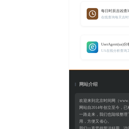
每日时辰吉凶查
在线查询每天吉时
UserAgent(ua
UA在线分析查询
网站介绍
欢迎来到北京时间网（www.
网站自2014年创立至今
一路走来，我们也陆续整理
用，方便又省心。
我们一直坚持简洁好用、访