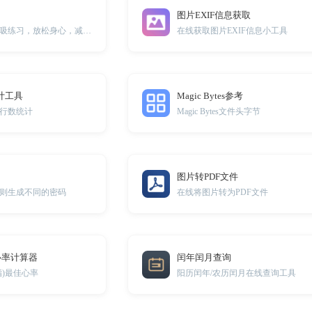
图片EXIF信息获取
通过有节奏的深呼吸练习，放松身心，减轻压力，提高注意力
在线获取图片EXIF信息小工具
计工具
Magic Bytes参考
行数统计
Magic Bytes文件头字节
图片转PDF文件
则生成不同的密码
在线将图片转为PDF文件
心率计算器
闰年闰月查询
脂)最佳心率
阳历闰年/农历闰月在线查询工具