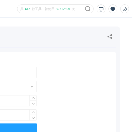
共
613
款工具，被使用
32712300
次