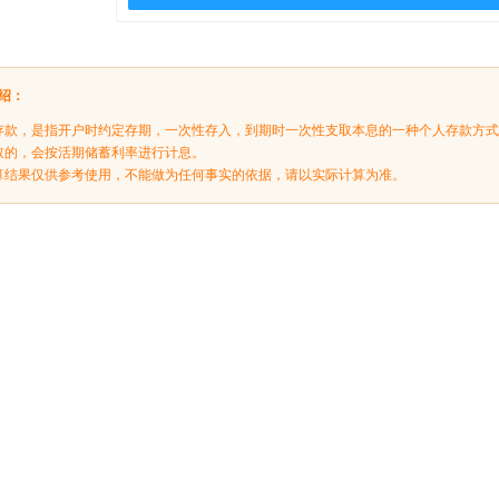
绍：
存款，是指开户时约定存期，一次性存入，到期时一次性支取本息的一种个人存款方
取的，会按活期储蓄利率进行计息。
算结果仅供参考使用，不能做为任何事实的依据，请以实际计算为准。