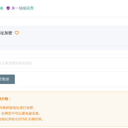
表
来一场烟花秀
地址加密
空数据
密介绍：
e编码将邮箱地址进行加密。
，在网页中可以避免被采集。
箱地址并给出HTML示例代码。