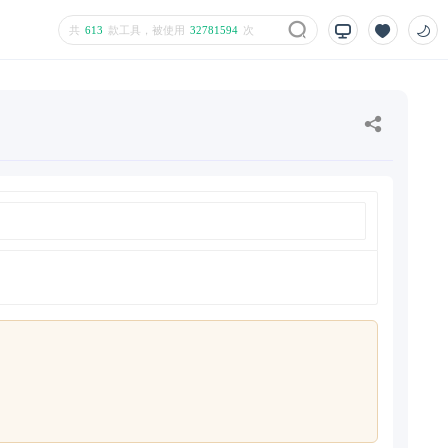
共
613
款工具，被使用
32781594
次