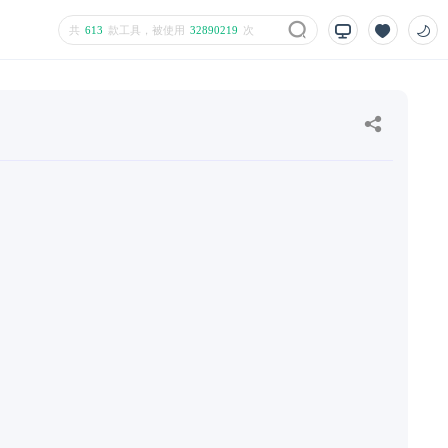
共
613
款工具，被使用
32890219
次