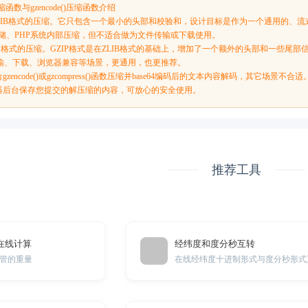
)压缩函数与gzencode()压缩函数介绍
s()：为ZLIB格式的压缩。它只包含一个最小的头部和校验和，设计目标是作为一个通用的
s存储、PHP系统内部压缩，但不适合做为文件传输或下载使用。
：为GZIP格式的压缩。GZIP格式是在ZLIB格式的基础上，增加了一个额外的头部和一些尾
输、下载、浏览器兼容等场景，更通用，也更推荐。
encode()或gzcompress()函数压缩并base64编码后的文本内容解码，其它场景不合适
器后台保存您提交的解压缩的内容，可放心的安全使用。
推荐工具
在线计算
经纬度和度分秒互转
管的重量