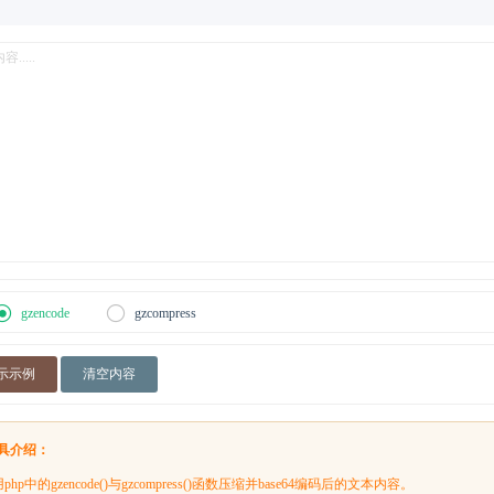
gzencode
gzcompress
示示例
清空内容
工具介绍：
中的gzencode()与gzcompress()函数压缩并base64编码后的文本内容。