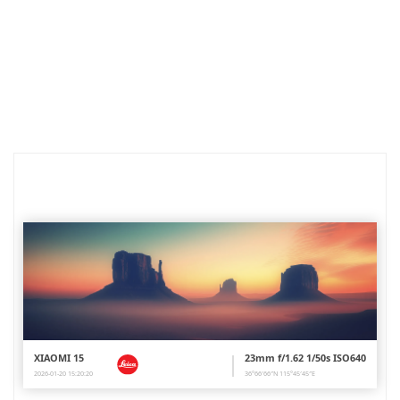
XIAOMI 15
23mm f/1.62 1/50s ISO640
2026-01-20 15:20:20
36°66′66″N 115°45′45″E