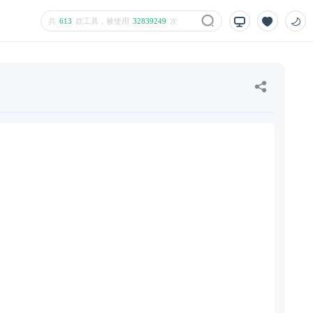
共
613
款工具，被使用
32839249
次