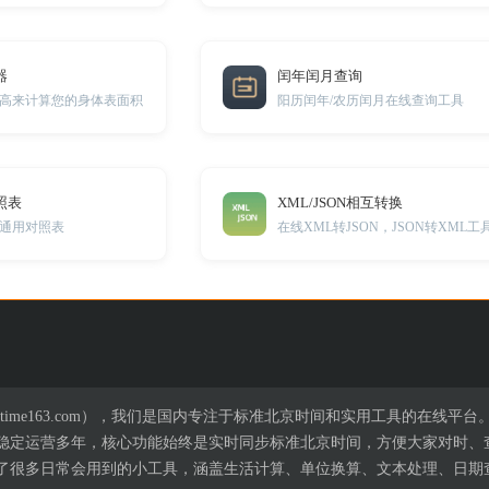
器
闰年闰月查询
高来计算您的身体表面积
阳历闰年/农历闰月在线查询工具
照表
XML/JSON相互转换
通用对照表
在线XML转JSON，JSON转XML工
time163.com），我们是国内专注于标准北京时间和实用工具的在线平台
，已稳定运营多年，核心功能始终是实时同步标准北京时间，方便大家对时
了很多日常会用到的小工具，涵盖生活计算、单位换算、文本处理、日期