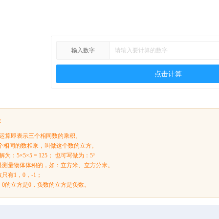
输入数字
点击计算
：
方运算即表示三个相同数的乘积。
三个相同的数相乘，叫做这个数的立方。
：5×5×5 = 125； 也可写做为：5³
是测量物体体积的，如：立方米、立方分米。
只有1，0，-1；
，0的立方是0，负数的立方是负数。